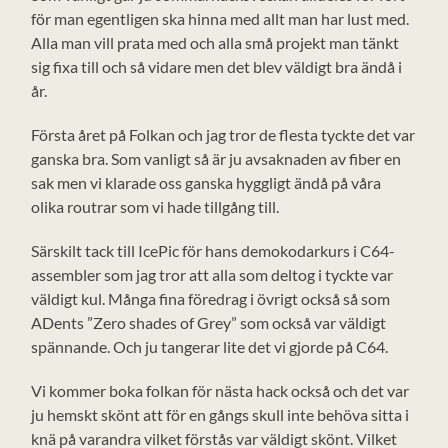
för man egentligen ska hinna med allt man har lust med.
Alla man vill prata med och alla små projekt man tänkt
sig fixa till och så vidare men det blev väldigt bra ändå i
år.
Första året på Folkan och jag tror de flesta tyckte det var
ganska bra. Som vanligt så är ju avsaknaden av fiber en
sak men vi klarade oss ganska hyggligt ändå på våra
olika routrar som vi hade tillgång till.
Särskilt tack till IcePic för hans demokodarkurs i C64-
assembler som jag tror att alla som deltog i tyckte var
väldigt kul. Många fina föredrag i övrigt också så som
ADents ”Zero shades of Grey” som också var väldigt
spännande. Och ju tangerar lite det vi gjorde på C64.
Vi kommer boka folkan för nästa hack också och det var
ju hemskt skönt att för en gångs skull inte behöva sitta i
knä på varandra vilket förstås var väldigt skönt. Vilket