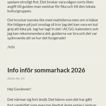
spelare otroligt fint. Det brukar vara någon sorts liten
avgift till guiden man swishar för fika och till den lokala
kulturgruppen.
Det krockar kanske lite med mattiderna men om vi käkar
lite tidigare på just onsdag så tror jag det kan vara en kul
grej att kika på. Jag har lagt in det i ACGG-kalendern och
jag kan rekommendera det, guiderna var bra och det var
spännande att se hur det fungerade!
/Ichi
Info inför sommarhack 2026
2026-06-25
Hej Govänner!
Det närmar sig fort ändå. Det känns som det har gått
fort samtidigt som man har längtat ända sedan i vintras,