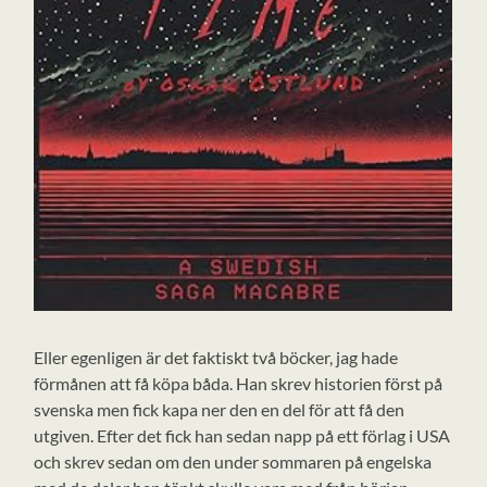
Eller egenligen är det faktiskt två böcker, jag hade
förmånen att få köpa båda. Han skrev historien först på
svenska men fick kapa ner den en del för att få den
utgiven. Efter det fick han sedan napp på ett förlag i USA
och skrev sedan om den under sommaren på engelska