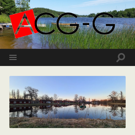
ACGG.SE
Slå
Slå
på/av
på/av
sökfält
mobilmeny