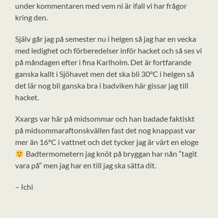
under kommentaren med vem ni är ifall vi har frågor
kring den.
Själv går jag på semester nu i helgen så jag har en vecka
med ledighet och förberedelser inför hacket och så ses vi
på måndagen efter i fina Karlholm. Det är fortfarande
ganska kallt i Sjöhavet men det ska bli 30°C i helgen så
det lär nog bli ganska bra i badviken här gissar jag till
hacket.
Xxargs var här på midsommar och han badade faktiskt
på midsommaraftonskvällen fast det nog knappast var
mer än 16°C i vattnet och det tycker jag är värt en eloge
Badtermometern jag knöt på bryggan har nån ”tagit
vara på” men jag har en till jag ska sätta dit.
– Ichi