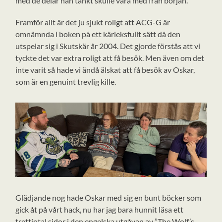
med de delar han tänkt skulle vara med från början.
Framför allt är det ju sjukt roligt att ACG-G är
omnämnda i boken på ett kärleksfullt sätt då den
utspelar sig i Skutskär år 2004. Det gjorde förstås att vi
tyckte det var extra roligt att få besök. Men även om det
inte varit så hade vi ändå älskat att få besök av Oskar,
som är en genuint trevlig kille.
Glädjande nog hade Oskar med sig en bunt böcker som
gick åt på vårt hack, nu har jag bara hunnit läsa ett
trettiotal sidor i den engelska utgåvan av ”The Wolf’s