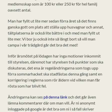
medlemsskap som är 100 kr eller 250 kr för hel familj
oavsett antal.
Man har fyllt ut lite mer sedan förra året så det finns
ganska gott om plats att ställa upp husvagnar och annat,
tältplatserna är också lite bättre i och med man fyllt ut
lite mer. Vi bor ju också inte så långt bort så vill man
campa i vår trädgård går det bra det med!
Inför årsmötet på lödagen har inga motioner inkommit
till styrelsen, däremot har styrelsen två punkter som ska
diskuteras, det ena är regeländringarna som togs upp
förra sommarhacket ska stadfästas denna gång samt en
korrigering i reglerna som rör åldern vid vilken man får
rösta som har blivit fel.
Ändringarna kan ses
på denna länk
och det går även
lämna kommentarer där om man vill. Är ni anonymt
inloggade på google är det bra om ni i så fall skriver