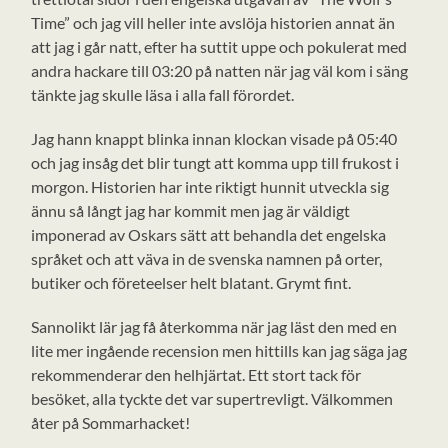
Time” och jag vill heller inte avslöja historien annat än
att jag i går natt, efter ha suttit uppe och pokulerat med
andra hackare till 03:20 på natten när jag väl kom i säng
tänkte jag skulle läsa i alla fall förordet.
Jag hann knappt blinka innan klockan visade på 05:40
och jag insåg det blir tungt att komma upp till frukost i
morgon. Historien har inte riktigt hunnit utveckla sig
ännu så långt jag har kommit men jag är väldigt
imponerad av Oskars sätt att behandla det engelska
språket och att väva in de svenska namnen på orter,
butiker och företeelser helt blatant. Grymt fint.
Sannolikt lär jag få återkomma när jag läst den med en
lite mer ingående recension men hittills kan jag säga jag
rekommenderar den helhjärtat. Ett stort tack för
besöket, alla tyckte det var supertrevligt. Välkommen
åter på Sommarhacket!