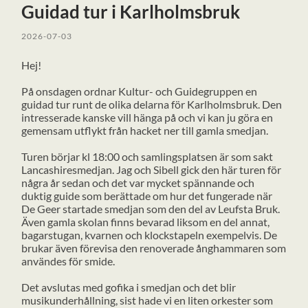
Guidad tur i Karlholmsbruk
2026-07-03
Hej!
På onsdagen ordnar Kultur- och Guidegruppen en
guidad tur runt de olika delarna för Karlholmsbruk. Den
intresserade kanske vill hänga på och vi kan ju göra en
gemensam utflykt från hacket ner till gamla smedjan.
Turen börjar kl 18:00 och samlingsplatsen är som sakt
Lancashiresmedjan. Jag och Sibell gick den här turen för
några år sedan och det var mycket spännande och
duktig guide som berättade om hur det fungerade när
De Geer startade smedjan som den del av Leufsta Bruk.
Även gamla skolan finns bevarad liksom en del annat,
bagarstugan, kvarnen och klockstapeln exempelvis. De
brukar även förevisa den renoverade ånghammaren som
användes för smide.
Det avslutas med gofika i smedjan och det blir
musikunderhållning, sist hade vi en liten orkester som