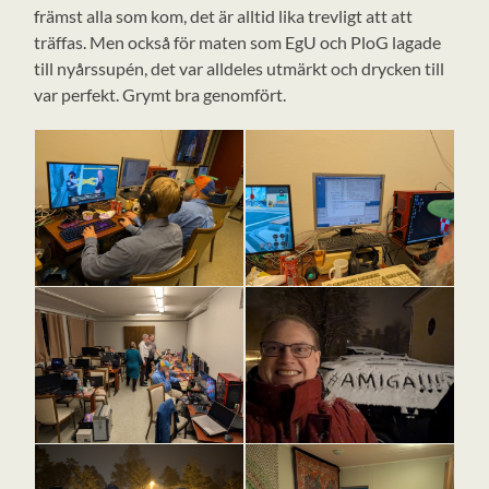
främst alla som kom, det är alltid lika trevligt att att
träffas. Men också för maten som EgU och PloG lagade
till nyårssupén, det var alldeles utmärkt och drycken till
var perfekt. Grymt bra genomfört.