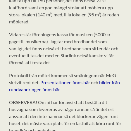
kan ta upp till 150 personer, det finns också 22 st
klaffbord samt en god mängd stolar att möblera upp
stora lokalen (140 m²) med, lilla lokalen (95 m²) är redan
möblerad.
Vidare står föreningens kassa för musiken (5000 kr i
gage till musikerna). Jag tar med bredbandet som
vanligt, det finns också ett bredband som sitter där och
eventuellt tas det med en Starlink också kanske vi får
föremål att testa det.
Protokoll från mötet kommer så småningom när MeG
skrivit rent det.
Presentationen finns här
och
bilder från
rundvandringen finns här
.
OBSERVERA! Om ni har för avsikt att beställa dit
husvagna som levereras av någon annan så är det ert
ansvar att den inte hamnar så det blockerar vägen runt
huset, det måste vara plats för en lastbil att köra runt för
brandkår och ambulans.