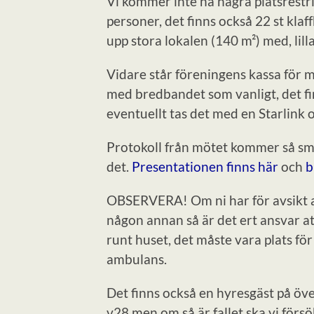
Vi kommer inte ha några platsrestrik
personer, det finns också 22 st kla
upp stora lokalen (140 m²) med, lil
Vidare står föreningens kassa för mu
med bredbandet som vanligt, det fi
eventuellt tas det med en Starlink o
Protokoll från mötet kommer så sm
det.
Presentationen finns här
och
b
OBSERVERA! Om ni har för avsikt at
någon annan så är det ert ansvar a
runt huset, det måste vara plats för
ambulans.
Det finns också en hyresgäst på ö
v28 men om så är fallet ska vi försök