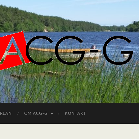
ACGG.SE
ERLAN
OM ACG-G
KONTAKT