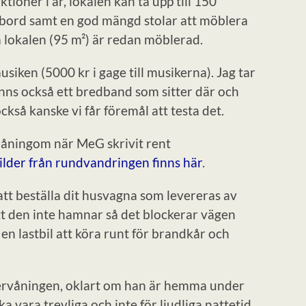
tioner i år, lokalen kan ta upp till 150
ffbord samt en god mängd stolar att möblera
la lokalen (95 m²) är redan möblerad.
siken (5000 kr i gage till musikerna). Jag tar
nns också ett bredband som sitter där och
ckså kanske vi får föremål att testa det.
åningom när MeG skrivit rent
ilder från rundvandringen finns här
.
t beställa dit husvagna som levereras av
tt den inte hamnar så det blockerar vägen
 en lastbil att köra runt för brandkår och
vervåningen, oklart om han är hemma under
a vara trevliga och inte för ljudliga nattetid,