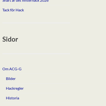
Snart är det vinterhack 2026
Tack för Hack
Sidor
Om ACG-G
Bilder
Hackregler
Historia