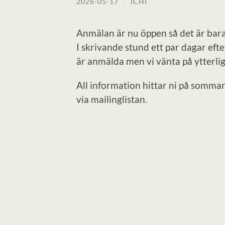
2026-05-17
/
ICHI
Anmälan är nu öppen så det är bara 
I skrivande stund ett par dagar ef
är anmälda men vi vänta på ytterlig
All information hittar ni på sommar
via mailinglistan.