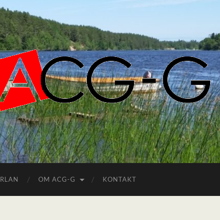
ACGG.SE
ERLAN
OM ACG-G
KONTAKT