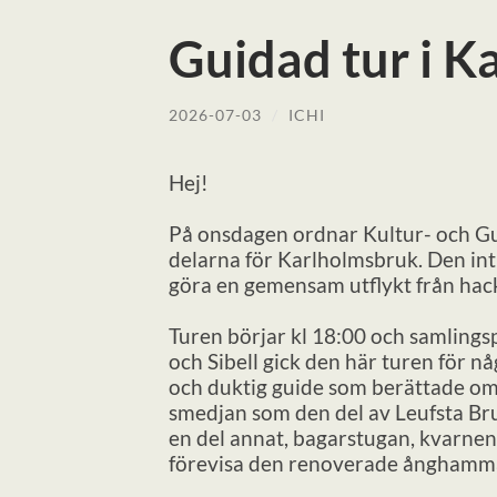
Guidad tur i K
2026-07-03
/
ICHI
Hej!
På onsdagen ordnar Kultur- och Gu
delarna för Karlholmsbruk. Den intr
göra en gemensam utflykt från hack
Turen börjar kl 18:00 och samlings
och Sibell gick den här turen för 
och duktig guide som berättade om
smedjan som den del av Leufsta Br
en del annat, bagarstugan, kvarnen
förevisa den renoverade ånghamma