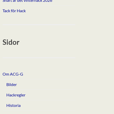
Snart är det vinterhack 2026
Tack för Hack
Sidor
Om ACG-G
Bilder
Hackregler
Historia