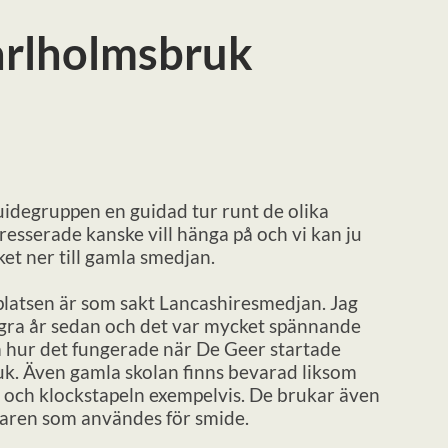
arlholmsbruk
idegruppen en guidad tur runt de olika
esserade kanske vill hänga på och vi kan ju
et ner till gamla smedjan.
platsen är som sakt Lancashiresmedjan. Jag
några år sedan och det var mycket spännande
 hur det fungerade när De Geer startade
uk. Även gamla skolan finns bevarad liksom
 och klockstapeln exempelvis. De brukar även
ren som användes för smide.