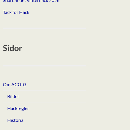
Snart är det vinterhack 2026
Tack för Hack
Sidor
Om ACG-G
Bilder
Hackregler
Historia