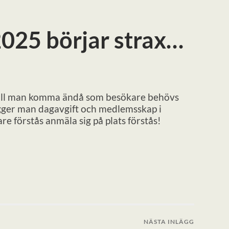
25 börjar strax…
 Vill man komma ändå som besökare behövs
ägger man dagavgift och medlemsskap i
are förstås anmäla sig på plats förstås!
NÄSTA INLÄGG