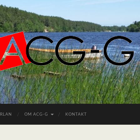
ACGG.SE
ERLAN
OM ACG-G
KONTAKT