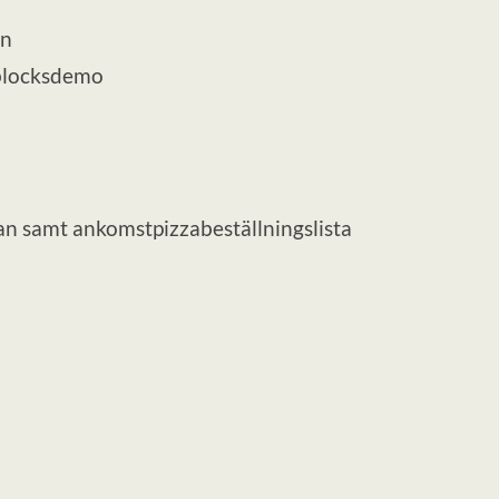
on
tblocksdemo
an samt ankomstpizzabeställningslista