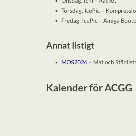
Onsdag: Ichi – Racket
Torsdag: IcePic – Kompressi
Fredag: IcePic – Amiga Boo
Annat listigt
MOS2026
– Mat och Städlist
Kalender för ACGG