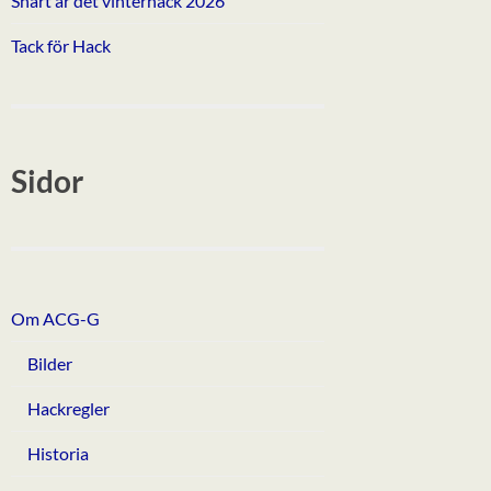
Snart är det vinterhack 2026
Tack för Hack
Sidor
Om ACG-G
Bilder
Hackregler
Historia