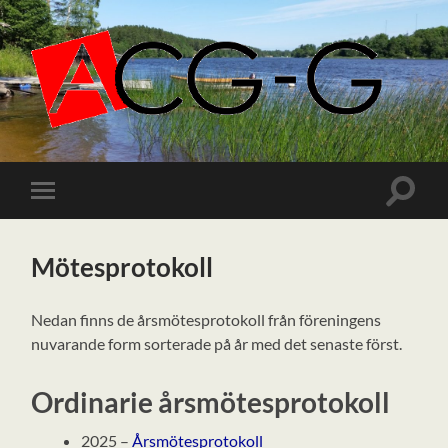
ACGG.SE
Slå
Slå
på/av
på/av
sökfält
mobilmeny
Mötesprotokoll
Nedan finns de årsmötesprotokoll från föreningens
nuvarande form sorterade på år med det senaste först.
Ordinarie årsmötesprotokoll
2025 –
Årsmötesprotokoll