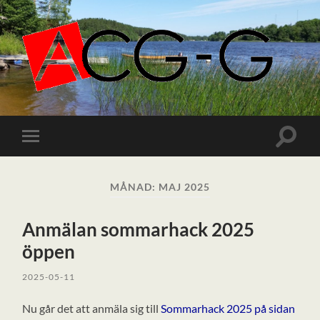
ACGG.SE
Slå
Slå
på/av
på/av
sökfält
mobilmeny
MÅNAD:
MAJ 2025
Anmälan sommarhack 2025
öppen
2025-05-11
Nu går det att anmäla sig till
Sommarhack 2025 på sidan