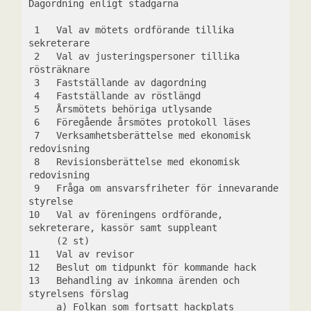
Dagordning enligt stadgarna
 1   Val av mötets ordförande tillika 
sekreterare
 2   Val av justeringspersoner tillika 
rösträknare
 3   Fastställande av dagordning
 4   Fastställande av röstlängd
 5   Årsmötets behöriga utlysande
 6   Föregående årsmötes protokoll läses
 7   Verksamhetsberättelse med ekonomisk 
redovisning
 8   Revisionsberättelse med ekonomisk 
redovisning
 9   Fråga om ansvarsfriheter för innevarande 
styrelse
10   Val av föreningens ordförande, 
sekreterare, kassör samt suppleant 
     (2 st)
11   Val av revisor
12   Beslut om tidpunkt för kommande hack
13   Behandling av inkomna ärenden och 
styrelsens förslag
     a) Folkan som fortsatt hackplats