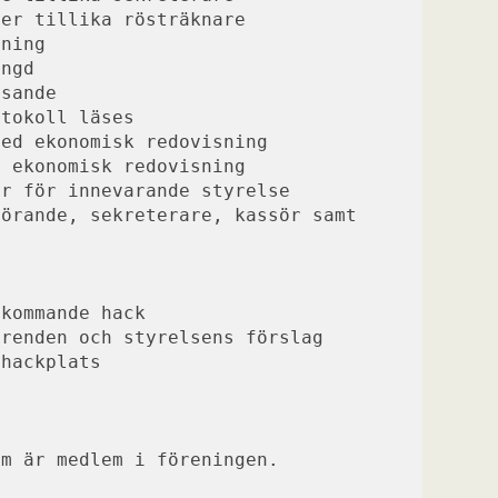
ner tillika rösträknare
dning
ängd
ysande
otokoll läses
med ekonomisk redovisning
d ekonomisk redovisning
er för innevarande styrelse
örande, sekreterare, kassör samt 
 kommande hack
ärenden och styrelsens förslag
t hackplats
om är medlem i föreningen. 