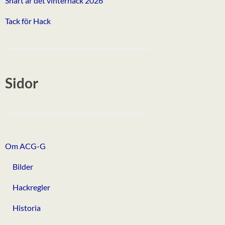
Snart är det vinterhack 2026
Tack för Hack
Sidor
Om ACG-G
Bilder
Hackregler
Historia