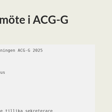
rsmöte i ACG-G
eningen ACG-G 2025
Hus
de tillika sekreterare