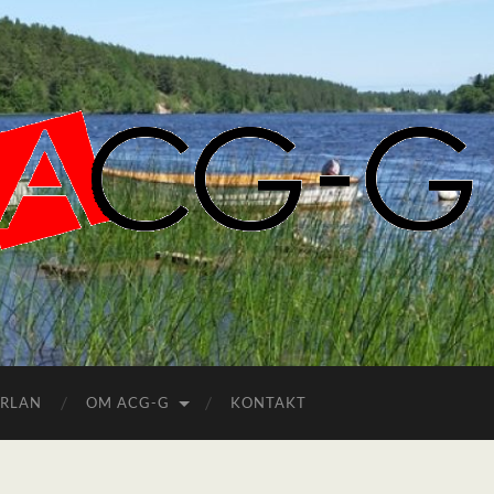
ACGG.SE
ERLAN
OM ACG-G
KONTAKT