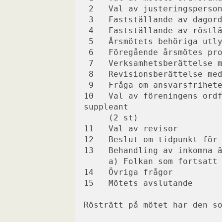
 2   Val av justeringsperso
 3   Fastställande av dagor
 4   Fastställande av röstl
 5   Årsmötets behöriga utl
 6   Föregående årsmötes pr
 7   Verksamhetsberättelse 
 8   Revisionsberättelse me
 9   Fråga om ansvarsfrihet
10   Val av föreningens ordf
suppleant 
     (2 st)
11   Val av revisor
12   Beslut om tidpunkt för
13   Behandling av inkomna 
     a) Folkan som fortsat
14   Övriga frågor
15   Mötets avslutande
Rösträtt på mötet har den s